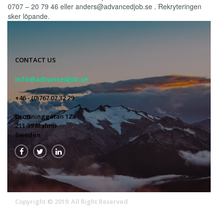
0707 – 20 79 46 eller anders@advancedjob.se . Rekryteringen
sker löpande.
CONTACT US
info@advancedjob.se
+46 - (0)767 07 32 29
Drottninggatan 12a
211 39 Malmö
Sweden



Copyright © 2019. All Right Reserved