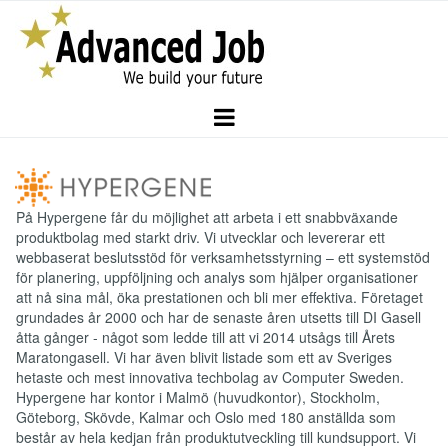
På Hypergene får du möjlighet att arbeta i ett snabbväxande
produktbolag med starkt driv. Vi utvecklar och levererar ett
webbaserat beslutsstöd för verksamhetsstyrning – ett systemstöd
för planering, uppföljning och analys som hjälper organisationer
att nå sina mål, öka prestationen och bli mer effektiva. Företaget
grundades år 2000 och har de senaste åren utsetts till DI Gasell
åtta gånger - något som ledde till att vi 2014 utsågs till Årets
Maratongasell. Vi har även blivit listade som ett av Sveriges
hetaste och mest innovativa techbolag av Computer Sweden.
Hypergene har kontor i Malmö (huvudkontor), Stockholm,
Göteborg, Skövde, Kalmar och Oslo med 180 anställda som
består av hela kedjan från produktutveckling till kundsupport. Vi