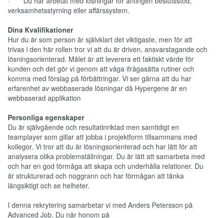
· Du har arbetat med lösningar för antingen beslutsstöd,
verksamhetsstyrning eller affärssystem.
Dina Kvalifikationer
Hur du är som person är självklart det viktigaste, men för att
trivas i den här rollen tror vi att du är driven, ansvarstagande och
lösningsorienterad. Målet är att leverera ett faktiskt värde för
kunden och det gör vi genom att våga ifrågasätta rutiner och
komma med förslag på förbättringar. Vi ser gärna att du har
erfarenhet av webbaserade lösningar då Hypergene är en
webbaserad applikation
Personliga egenskaper
Du är självgående och resultatinriktad men samtidigt en
teamplayer som gillar att jobba i projektform tillsammans med
kollegor. Vi tror att du är lösningsorienterad och har lätt för att
analysera olika problemställningar. Du är lätt att samarbeta med
och har en god förmåga att skapa och underhålla relationer. Du
är strukturerad och noggrann och har förmågan att tänka
långsiktigt och se helheter.
I denna rekrytering samarbetar vi med Anders Petersson på
Advanced Job. Du når honom på