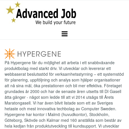
På Hypergene får du möjlighet att arbeta i ett snabbväxande
produktbolag med starkt driv. Vi utvecklar och levererar ett
webbaserat beslutsstöd för verksamhetsstyrning – ett systemstöd
för planering, uppföljning och analys som hjälper organisationer
att nå sina mål, öka prestationen och bli mer effektiva. Företaget
grundades år 2000 och har de senaste åren utsetts till DI Gasell
åtta gånger - något som ledde till att vi 2014 utsågs till Årets
Maratongasell. Vi har även blivit listade som ett av Sveriges
hetaste och mest innovativa techbolag av Computer Sweden.
Hypergene har kontor i Malmö (huvudkontor), Stockholm,
Göteborg, Skövde och Kalmar med 160 anställda som består av
hela kedjan från produktutveckling till kundsupport. Vi utvecklar