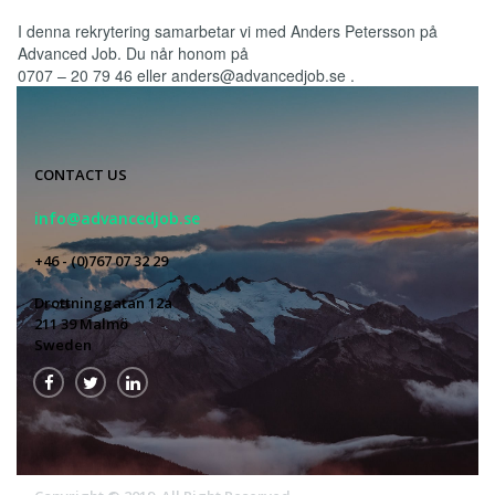
I denna rekrytering samarbetar vi med Anders Petersson på
Advanced Job. Du når honom på
0707 – 20 79 46 eller anders@advancedjob.se .
CONTACT US
info@advancedjob.se
+46 - (0)767 07 32 29
Drottninggatan 12a
211 39 Malmö
Sweden


