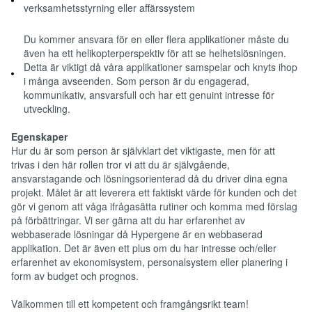
verksamhetsstyrning eller affärssystem
Du kommer ansvara för en eller flera applikationer måste du
även ha ett helikopterperspektiv för att se helhetslösningen.
Detta är viktigt då våra applikationer samspelar och knyts ihop
i många avseenden. Som person är du engagerad,
kommunikativ, ansvarsfull och har ett genuint intresse för
utveckling.
Egenskaper
Hur du är som person är självklart det viktigaste, men för att
trivas i den här rollen tror vi att du är självgående,
ansvarstagande och lösningsorienterad då du driver dina egna
projekt. Målet är att leverera ett faktiskt värde för kunden och det
gör vi genom att våga ifrågasätta rutiner och komma med förslag
på förbättringar. Vi ser gärna att du har erfarenhet av
webbaserade lösningar då Hypergene är en webbaserad
applikation. Det är även ett plus om du har intresse och/eller
erfarenhet av ekonomisystem, personalsystem eller planering i
form av budget och prognos.
Välkommen till ett kompetent och framgångsrikt team!